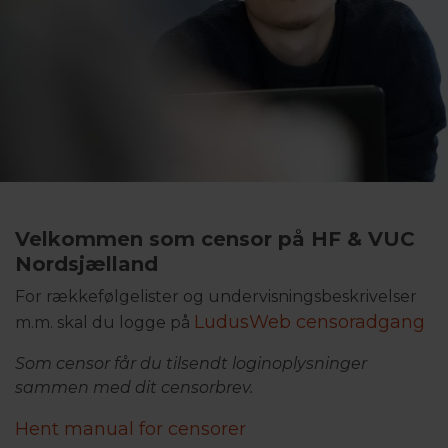
Velkommen som censor på HF & VUC
Nordsjælland
For rækkefølgelister og undervisningsbeskrivelser
LudusWeb censoradgang
m.m. skal du logge på
Som censor får du tilsendt loginoplysninger
sammen med dit censorbrev.
Hent manual for censorer