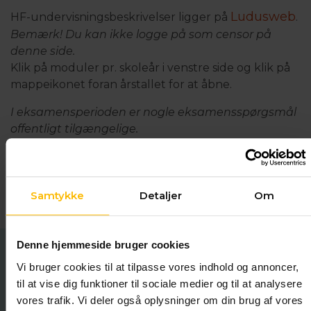
Ludusweb
HF-undervisningsbeskrivelser ligger på
.
Bemærk! Du kan ikke logge på som censor på
denne side.
Klik på moduler pr. skoleår i venstre side og klik på
mappeikonet foran årstallet for at åbne.
I eksamensperioden er nogle eksamensspørgsmål
offentligt tilgængelige.
Klik her for at se de offentligt tilgængelige
eksamensspørgsmål
Samtykke
Detaljer
Om
Denne hjemmeside bruger cookies
Vi bruger cookies til at tilpasse vores indhold og annoncer,
HF & VUC Nordsjælland
til at vise dig funktioner til sociale medier og til at analysere
vores trafik. Vi deler også oplysninger om din brug af vores
Milnersvej 40