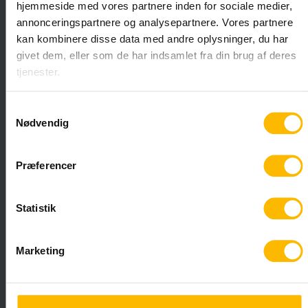
hjemmeside med vores partnere inden for sociale medier,
3400 Hillerød
annonceringspartnere og analysepartnere. Vores partnere
Gl. Banegårdsvej 39
kan kombinere disse data med andre oplysninger, du har
3000 Helsingør
givet dem, eller som de har indsamlet fra din brug af deres
tjenester.
Samtykkevalg
48201600
Nødvendig
post@vucns.dk
Præferencer
Sikker mail til skolen
Statistik
Marketing
EAN nr: 5798000558557
CVR: 29553971