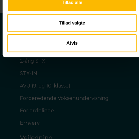
Tillad alle
Tillad valgte
Uddannelser
Afvis
HF
2-årig STX
STX-IN
AVU (9. og 10. klasse)
Forberedende Voksenundervisning
For ordblinde
Erhverv
Vejledning