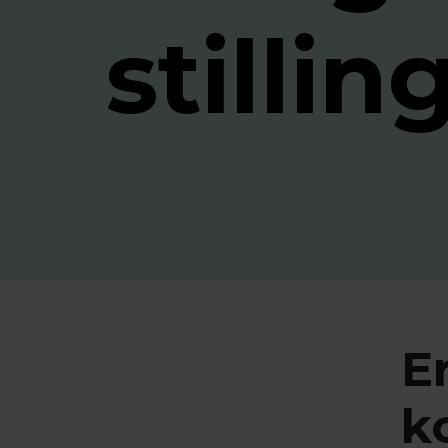
stillin
E
k