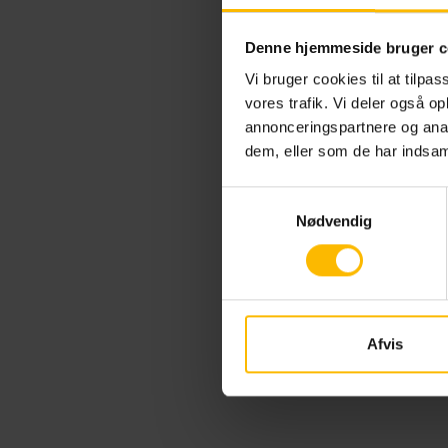
under
flere
Denne hjemmeside bruger c
mulig
Vi bruger cookies til at tilpas
Er der
vores trafik. Vi deler også 
er al
annonceringspartnere og anal
VUC N
dem, eller som de har indsaml
ansøg
Samtykkevalg
henven
Nødvendig
ansøg
Le
Afvis