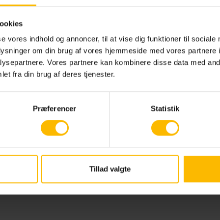
visningsområder. Hold derfor øje med vores jobopslag 
 platforme, eller kontakt os, hvis du har spørgsmål om ak
ookies
heder.
se vores indhold og annoncer, til at vise dig funktioner til sociale
 ingen aktuelle ledige stillinger, som matcher din profil
oplysninger om din brug af vores hjemmeside med vores partnere i
tid velkommen til at sende en uopfordret ansøgning til H
ysepartnere. Vores partnere kan kombinere disse data med andr
ordsjælland og vedlægge dit CV. Vi behandler alle
et fra din brug af deres tjenester.
ninger med stor interesse og svarer naturligvis på alle
delser. Klik på et af de to links herunder for at indsen
Præferencer
Statistik
ning:
dige stillinger
Tillad valgte