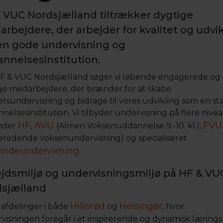
 VUC Nordsjælland tiltrækker dygtige
rbejdere, der arbejder for kvalitet og udvi
en gode undervisning og
nnelsesinstitution.
F & VUC Nordsjælland søger vi løbende engagerede og
ge medarbejdere, der brænder for at skabe
tetsundervisning og bidrage til vores udvikling som en s
elsesinstitution. Vi tilbyder undervisning på flere nivea
HF
AVU
FVU
nder
,
(Almen Voksenuddannelse 9.-10. kl.),
eredende voksenundervisning) og specialiseret
lindeundervisning
.
jdsmiljø og undervisningsmiljø på HF & VU
sjælland
Hillerød
Helsingør
 afdelinger i både
og
, hvor
visningen foregår i et inspirerende og dynamisk lærings