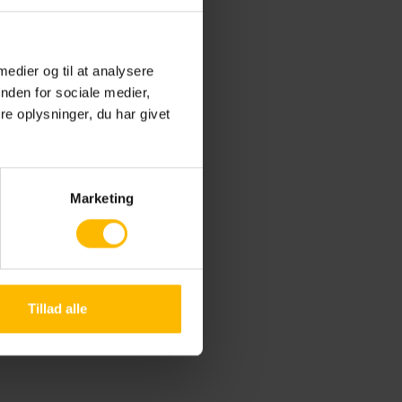
på
tuelle
 medier og til at analysere
? Du
nden for sociale medier,
F &
e oplysninger, du har givet
de din
Marketing
Tillad alle