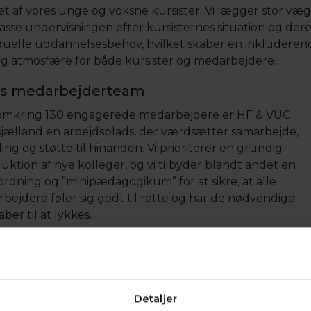
t af vores unge og voksne kursister. Vi lægger stor væg
passe undervisningen efter kursisternes situation og dere
iduelle uddannelsesbehov, hvilket skaber en inkluderen
ig atmosfære for både kursister og medarbejdere.
es medarbejderteam
mkring 130 engagerede medarbejdere er HF & VUC
jælland en arbejdsplads, der værdsætter samarbejde,
ing og støtte til hinanden. Vi prioriterer en grundig
uktion af nye kolleger, og vi tilbyder blandt andet en
ordning og ”minipædagogikum” for at sikre, at alle
bejdere føler sig godt til rette og har de nødvendige
ber til at lykkes.
dan finder du vores ledige stillinger?
e stillinger hos HF & VUC Nordsjælland bliver annoncere
Ofir.dk
Jobnet.dk
og
. Vi bruger også fagspecifikke
Detaljer
taler, når vi søger særligt kvalificerede profiler til specif