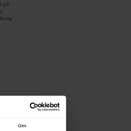
t på
s
de og
t på
Om
ikke