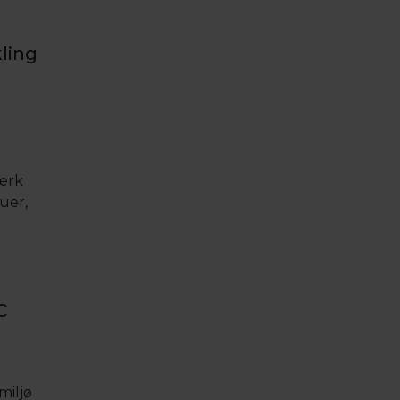
kling
tærk
uer,
C
miljø