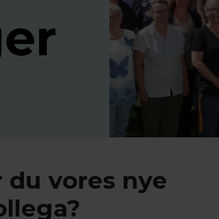
ger
r du vores nye
ollega?