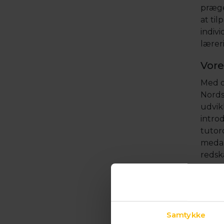
præge
at til
indiv
lærer
Vor
Med o
Nords
udvikl
introd
tutor
medar
redska
Hvor
Ledig
både
Samtykke
jobpor