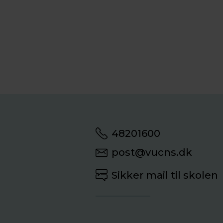
48201600
post@vucns.dk
Sikker mail til skolen