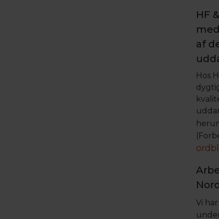
HF &
meda
af d
udda
Hos H
dygti
kvali
uddann
heru
(Forb
ordb
Arbe
Nord
Vi har
under