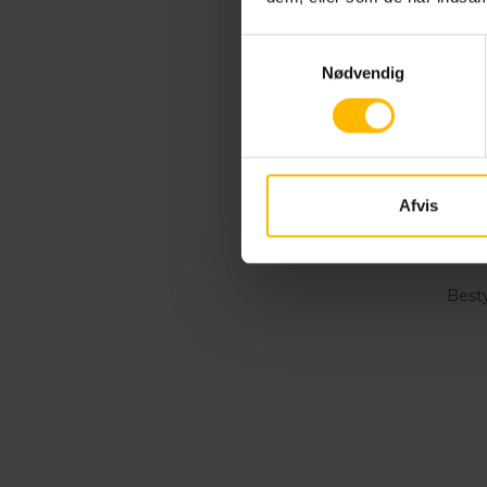
Samtykkevalg
Nødvendig
Afvis
Best