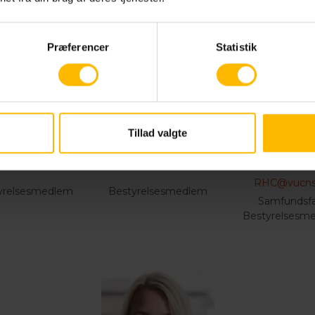
Præferencer
Statistik
Tillad valgte
Ulla Kokfelt
Annegrete Juul
Rune Hol
Christians
RHC@vucns
yrelsesmedlem
Bestyrelsesmedlem
Samfundsfa
Bestyrelsesm