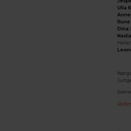
Jespe
Ulla 
Anne
Rune 
Dina 
Nadi
Helsi
Leon
Nørga
Jung
Sekre
Refer