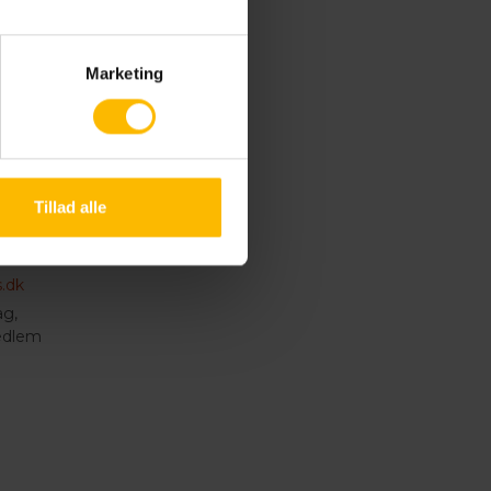
Marketing
Tillad alle
m
en
.dk
g,
edlem