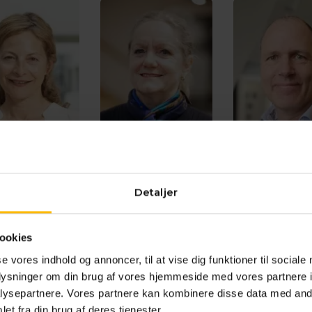
Detaljer
na Vrang Elias
Anne Hyrup Madsen
Jesper Tvil
Bestyrelsesmedlem,
yrelsesformand
Bestyrelsesm
Næstformand
ookies
se vores indhold og annoncer, til at vise dig funktioner til sociale
oplysninger om din brug af vores hjemmeside med vores partnere i
ysepartnere. Vores partnere kan kombinere disse data med andr
et fra din brug af deres tjenester.