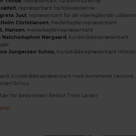
r Tvilde
, repræsentant fra kommunerne
Kokfelt
, repræsentant fra folkeskolerne
grete Juul
, repræsentant for de videregående uddanne
Holm Christiansen
, medarbejderrepræsentant
S. Hansen
, medarbejderrepræsentant
a Natchadaphon Nørgaard
, kursistrådsrepræsentant
ngør
ora Jungersen Schou
, kursistrådsrepræsentant Hillerø
ard, kursistrådsrepræsentant med stemmeret Leonora
ersen Schou
tær for bestyrelsen: Rektor Trine Larsen
ater