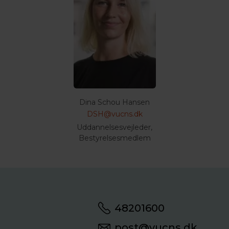
Dina Schou Hansen
DSH@vucns.dk
Uddannelsesvejleder,
Bestyrelsesmedlem
48201600
post@vucns.dk