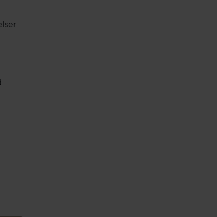
lser
d