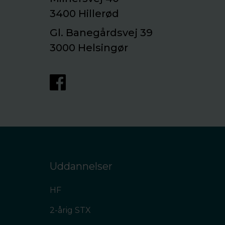
3400 Hillerød
Gl. Banegårdsvej 39
3000 Helsingør
Uddannelser
HF
2-årig STX