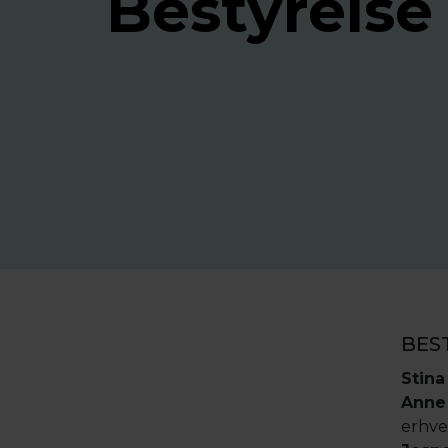
Bestyrelse
BES
Stina
Anne
erhve