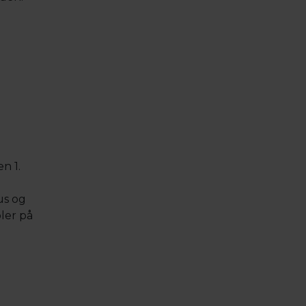
n 1.
us og
ler på