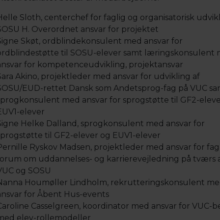
Helle Sloth, centerchef for faglig og organisatorisk udvik
SOSU H. Overordnet ansvar for projektet
Signe Skøt, ordblindekonsulent med ansvar for
ordblindestøtte til SOSU-elever samt læringskonsulent
ansvar for kompetenceudvikling, projektansvar
Sara Akino, projektleder med ansvar for udvikling af
SOSU/EUD-rettet Dansk som Andetsprog-fag på VUC sa
sprogkonsulent med ansvar for sprogstøtte til GF2-elev
EUV1-elever
Signe Helke Dalland, sprogkonsulent med ansvar for
sprogstøtte til GF2-elever og EUV1-elever
Pernille Ryskov Madsen, projektleder med ansvar for fag
forum om uddannelses- og karrierevejledning på tværs 
VUC og SOSU
Nanna Houmøller Lindholm, rekrutteringskonsulent m
ansvar for Åbent Hus-events
Caroline Casselgreen, koordinator med ansvar for VUC-b
med elev-rollemodeller