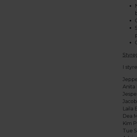
Styre
I styr
Jeppe
Anita
Jespe
Jacob
Laila
Dea M
Kim Pe
Tue S