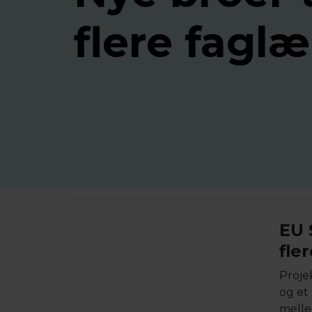
flere faglæ
EU 
fle
Proje
og et
melle