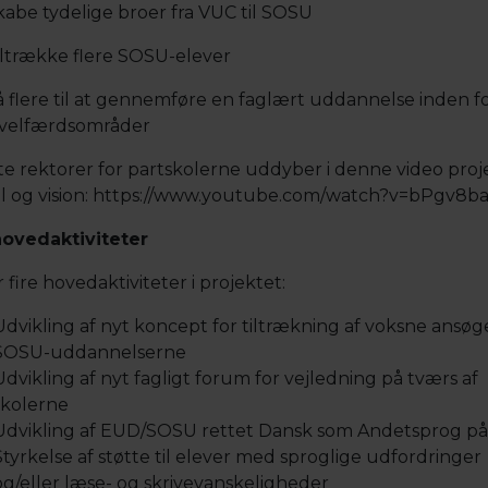
be tydelige broer fra VUC til SOSU
trække flere SOSU-elever
flere til at gennemføre en faglært uddannelse inden f
 velfærdsområder
te rektorer for partskolerne uddyber i denne video proj
l og vision: https://www.youtube.com/watch?v=bPgv8b
hovedaktiviteter
 fire hovedaktiviteter i projektet:
Udvikling af nyt koncept for tiltrækning af voksne ansøge
SOSU-uddannelserne
Udvikling af nyt fagligt forum for vejledning på tværs af
skolerne
Udvikling af EUD/SOSU rettet Dansk som Andetsprog p
Styrkelse af støtte til elever med sproglige udfordringer
og/eller læse- og skrivevanskeligheder