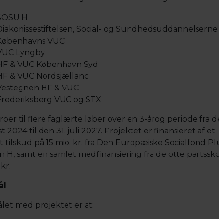
SOSU H
Diakonissestiftelsen, Social- og Sundhedsuddannelserne
Københavns VUC
VUC Lyngby
HF & VUC København Syd
HF & VUC Nordsjælland
Vestegnen HF & VUC
Frederiksberg VUC og STX
oer til flere faglærte løber over en 3-årog periode fra de
 2024 til den 31. juli 2027. Projektet er finansieret af et
t tilskud på 15 mio. kr. fra Den Europæiske Socialfond Pl
n H, samt en samlet medfinansiering fra de otte partssko
 kr.
ål
let med projektet er at: