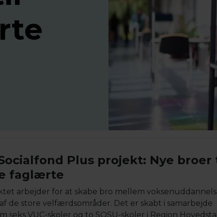
rte
Socialfond Plus projekt: Nye broer t
re faglærte
ktet arbejder for at skabe bro mellem voksenuddannel
 af de store velfærdsområder. Det er skabt i samarbejde
m seks VUC-skoler og to SOSU-skoler i Region Hovedsta