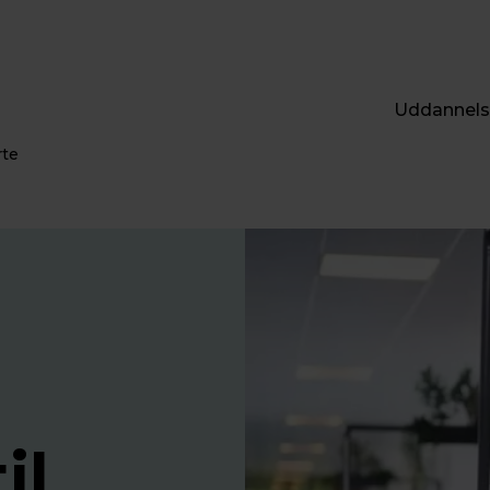
Uddannels
rte
il