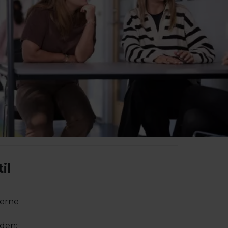
il
serne
den: