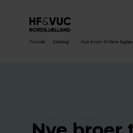
Forside
Strategi
Nye broer til flere faglæ
EU Socialfond Plus projekt
Nye broer t