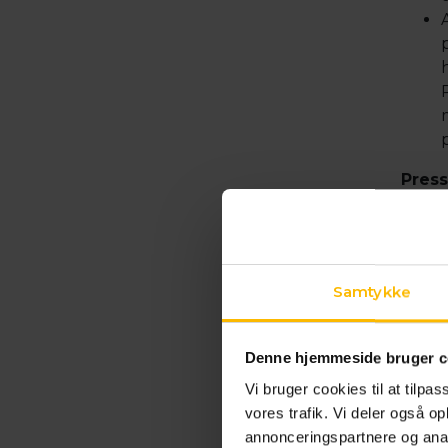
Pres
Anita
Pouls
denne
https
Samtykke
nb=ud
Kont
Denne hjemmeside bruger c
Vi bruger cookies til at tilpas
Helle
vores trafik. Vi deler også 
Cente
annonceringspartnere og anal