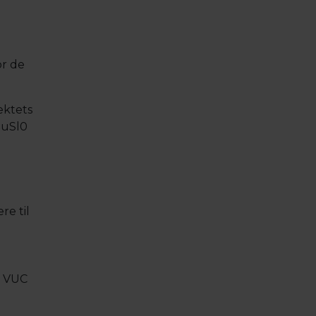
or de
ektets
auSl0
re til
å VUC