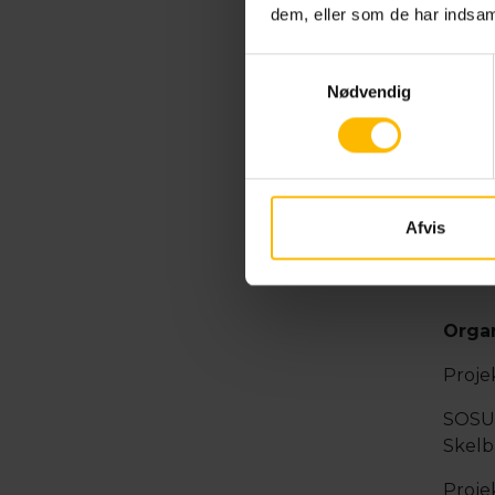
dem, eller som de har indsaml
hol@s
Samtykkevalg
2594
Nødvendig
Stine
Proje
sbj@s
Afvis
2510 
Organ
Proje
SOSU H
Skelb
Proje