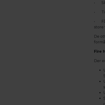
• Ska
• Til
• Få 
store
De ot
formå
Fire 
Der er