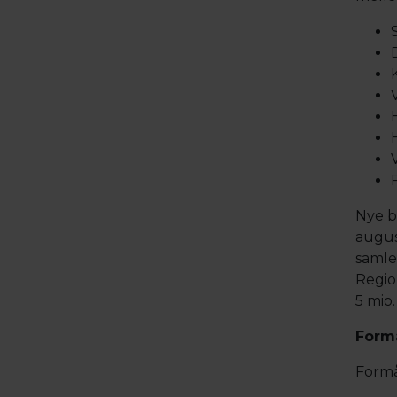
Nye br
august
samle
Regio
5 mio.
Form
Formå