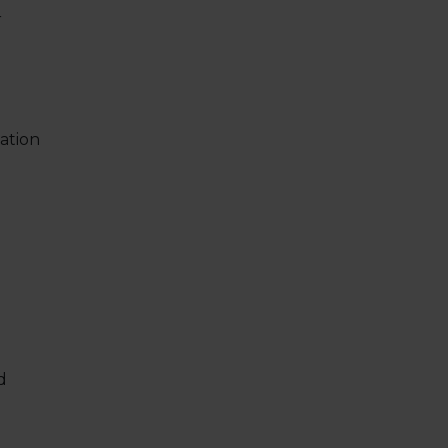
r
ation
d