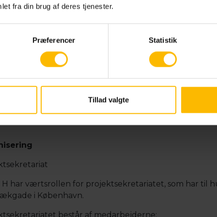
et fra din brug af deres tjenester.
osuh.dk
9577
Præferencer
Statistik
 Brandt Jørgensen
ktchef
osuh.dk
Tillad valgte
7798
isering
ktsekretariat
 har værtsrollen for projektsekretariatet, som har til h
ækgade i København.
ktsekretariatet består af medarbejderne: