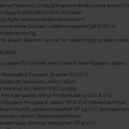
Ninna Pedersen, brobygningskoordinator med ansvar fo
brobygningsforløb for VUC-kursister
Gry Nybo, kommunikationskonsulent
Sanne Marie Goksøyr, uddannelseschef på SOSU H,
projektansvarlig
Ole Arqalo Roemer, ansvar for registrering og dokument
gruppe
egruppen for projekt Nye broer til flere faglærte sidder:
 Rosengård Poulsen, direktør SOSU H
 Lindquist Henriksen, rektor KVUC
r Skibsted Als, rektor VUC Lyngby
 Friis Kjærgaard, rektor Frederiksberg VUC & STX
 Emiliussen-Hougaard, rektor HF & VUC København Syd
iriam Munch, uddannelseschef HF og VUC Nordsjællan
tersen, rektor, Diakonissestiftelsen
anderhage, direktør Vestegnen HF & VUC