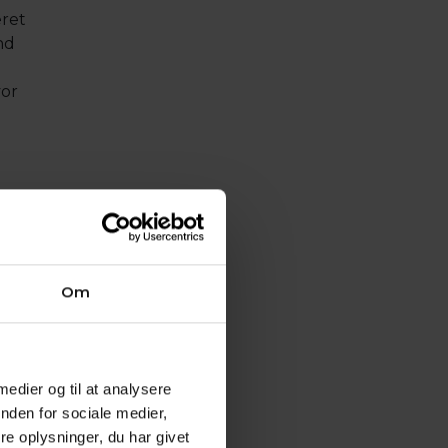
eret
nd
vor
mål i
Om
 medier og til at analysere
nden for sociale medier,
e oplysninger, du har givet