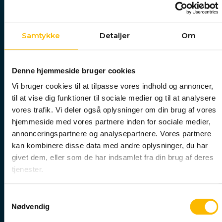
Milnersvej 40
3400 Hillerød
Samtykke
Detaljer
Om
Gl. Banegårdsvej 39
3000 Helsingør
Denne hjemmeside bruger cookies
Vi bruger cookies til at tilpasse vores indhold og annoncer,
til at vise dig funktioner til sociale medier og til at analysere
48201600
vores trafik. Vi deler også oplysninger om din brug af vores
post@vucns.dk
hjemmeside med vores partnere inden for sociale medier,
annonceringspartnere og analysepartnere. Vores partnere
Sikker mail til skolen
kan kombinere disse data med andre oplysninger, du har
givet dem, eller som de har indsamlet fra din brug af deres
tjenester.
Samtykkevalg
EAN nr: 5798000558557
Nødvendig
CVR: 29553971