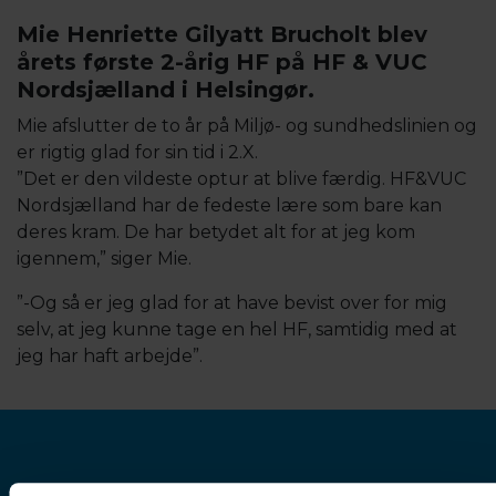
Mie Henriette Gilyatt Brucholt blev
årets første 2-årig HF på HF & VUC
Nordsjælland i Helsingør.
Mie afslutter de to år på Miljø- og sundhedslinien og
er rigtig glad for sin tid i 2.X.
”Det er den vildeste optur at blive færdig. HF&VUC
Nordsjælland har de fedeste lære som bare kan
deres kram. De har betydet alt for at jeg kom
igennem,” siger Mie.
”-Og så er jeg glad for at have bevist over for mig
selv, at jeg kunne tage en hel HF, samtidig med at
jeg har haft arbejde”.
HF & VUC Nordsjælland