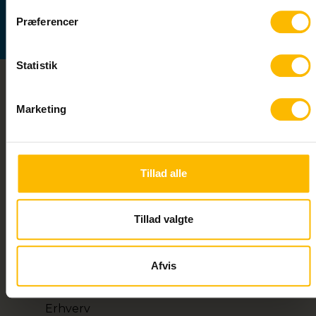
Præferencer
Statistik
Marketing
Uddannelser
HF
2-årig STX
Tillad alle
STX-IN
Tillad valgte
AVU (9. og 10. klasse)
Forberedende Voksenundervisning
Afvis
For ordblinde
Erhverv